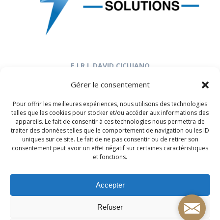
E.I.R.L DAVID CICUJANO
17, rue de la République
Gérer le consentement
64110 Jurançon
Tél. : 07 80 36 70 42
Pour offrir les meilleures expériences, nous utilisons des technologies
clbatsolutions@hotmail.com
telles que les cookies pour stocker et/ou accéder aux informations des
appareils. Le fait de consentir à ces technologies nous permettra de
traiter des données telles que le comportement de navigation ou les ID
uniques sur ce site. Le fait de ne pas consentir ou de retirer son
Retrouvez-nous sur les Réseaux Sociaux :
consentement peut avoir un effet négatif sur certaines caractéristiques
et fonctions.
Accepter
Mail
Refuser
CL Bat Solutions - Électricien Pau, Lons, Lescar,