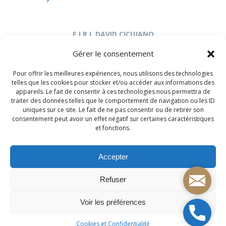
E.I.R.L DAVID CICUJANO
17, rue de la République
Gérer le consentement
64110 Jurançon
Tél. : 07 80 36 70 42
Pour offrir les meilleures expériences, nous utilisons des technologies
clbatsolutions@hotmail.com
telles que les cookies pour stocker et/ou accéder aux informations des
appareils. Le fait de consentir à ces technologies nous permettra de
traiter des données telles que le comportement de navigation ou les ID
uniques sur ce site. Le fait de ne pas consentir ou de retirer son
Retrouvez-nous sur les Réseaux Sociaux :
consentement peut avoir un effet négatif sur certaines caractéristiques
et fonctions.
Accepter
Mail
Refuser
CL Bat Solutions - Électricien Pau, Lons, Lescar,
Billère, Jurançon
Voir les préférences
© 2026 CL BAT SOLUTIONS - E.I.R.L David Cicujano. Tous droits
Télépho
réservés.
Cookies et Confidentialité